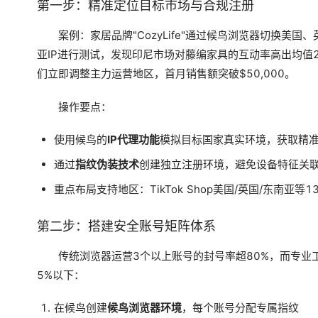
第一步：精准定位目标市场与合规注册
案例：家居品牌"CozyLife"通过候鸟浏览器切换美国
亚IP进行测试，发现印尼市场对藤编家具的互动率高出均值2
们立即调整主力运营地区，首月销售额突破$50,000。
操作要点：
使用候鸟的
IP代理功能
模拟目标国家真实环境，获取精
通过
指纹伪装技术
创建独立注册环境，避免设备特征关
重点布局支持地区：TikTok Shop美国/英国/东南亚等1
第二步：搭建安全账号矩阵体系
传统浏览器运营3个以上账号的封号率超80%，而专业
5%以下：
在候鸟创建
候鸟浏览器环境
，每个账号分配专属指纹