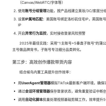
（Canvas/WebRTC/字体等）
使用
账号分组管理
功能，按产品线建立美妆/3C/家居分
设置
IP属地匹配
：美国账号绑定洛杉矶住宅IP，英国账
IP
开启
异常行为监控
，实时接收登录风险预警
2025年最佳实践：采用"1主账号+5垂直子账号"的蒲
主号做品牌背书，子账号专注细分品类转化。
第三步：高效创作爆款带货内容
结合候鸟内置工具提升创作效率：
用
UserAgent管理器
模拟TikTok最新客户端环境，确
通过
会话环境管理器
保存登录状态，避免重复验证中断
调用
自动化脚本
批量处理视频基础剪辑工作，效率提升5