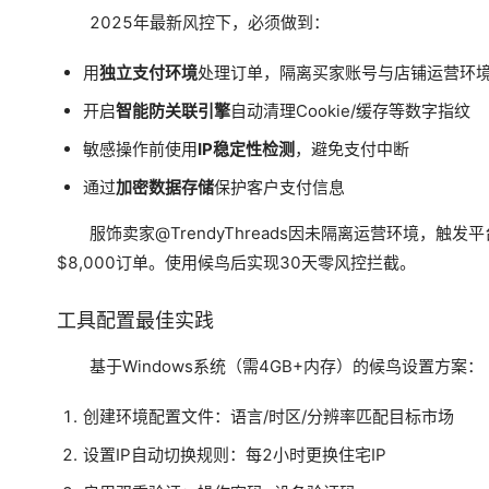
2025年最新风控下，必须做到：
用
独立支付环境
处理订单，隔离买家账号与店铺运营环
开启
智能防关联引擎
自动清理Cookie/缓存等数字指纹
敏感操作前使用
IP稳定性检测
，避免支付中断
通过
加密数据存储
保护客户支付信息
服饰卖家@TrendyThreads因未隔离运营环境，触发
$8,000订单。使用候鸟后实现30天零风控拦截。
工具配置最佳实践
基于Windows系统（需4GB+内存）的候鸟设置方案：
创建环境配置文件：语言/时区/分辨率匹配目标市场
设置IP自动切换规则：每2小时更换住宅IP