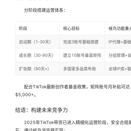
分阶段搭建运营体系：
阶段
核心目标
候鸟功能重
启动期（1-30天）
完成3账号基础搭建
IP代理+基
成长期（30-90天）
建立10账号垂直矩阵
分组管理+
扩张期（90天+）
多国家多品类布局
全球IP库+
配合TikTok最新创作者基金政策，矩阵账号月补贴可达
$5,000+。
结语：构建未来竞争力
2025年TikTok带货已进入精细化运营阶段，安全合规
石。通过候鸟浏览器实现：