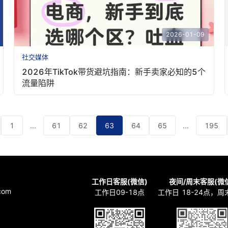
2026-01-09
社交媒体
2026年TikTok带货避坑指南：新手卖家必知的5个
流量陷阱
1
...
61
62
63
64
65
...
195
工作日客服(微信)
夜间/周末客服(微
com
工作日09-18点
工作日 18-24点，