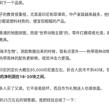
到下一个品类。
子的教育很重视，尤其是印尼和菲律宾，中产家庭越来越多，他
部分都是塑料材质的、便宜但粗糙的产品。
普通的地图拼图，而是“世界动物主题”的，零件打磨得很光滑，
教具。
“海洋生物”。测款数据出来的时候，我有点意外——热带雨林动
热带雨林的配色更鲜艳，视觉冲击力更强。
尼的定价大概在85,000印尼盾左右，折合人民币不到40块，
的净利润在18-20块之间
。
多人买了又退。它不容易损坏，而且作为礼物送人也很体面。
到25万左右的销售额。我把经验总结了一下：