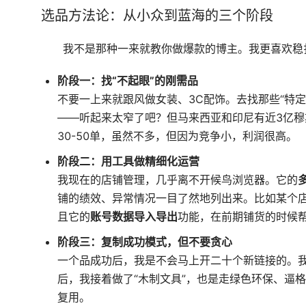
选品方法论：从小众到蓝海的三个阶段
我不是那种一来就教你做爆款的博主。我更喜欢稳
阶段一：找“不起眼”的刚需品
不要一上来就跟风做女装、3C配饰。去找那些“特定
——听起来太窄了吧？但马来西亚和印尼有近3亿穆
30-50单，虽然不多，但因为竞争小，利润很高。
阶段二：用工具做精细化运营
我现在的店铺管理，几乎离不开候鸟浏览器。它的
铺的绩效、异常情况一目了然地列出来。比如某个
且它的
账号数据导入导出
功能，在前期铺货的时候
阶段三：复制成功模式，但不要贪心
一个品成功后，我是不会马上开二十个新链接的。我
后，我接着做了“木制文具”，也是走绿色环保、逼
复用。