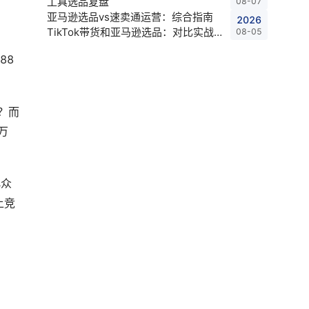
工具选品复盘
08-07
亚马逊选品vs速卖通运营：综合指南
2026
TikTok带货和亚马逊选品：对比实战指
08-05
南 Shopee店铺与亚马逊选品：卖家对
88
比指
？而
万
小众
上竞