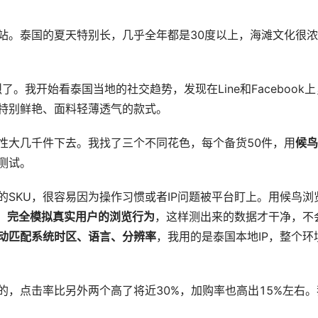
站。泰国的夏天特别长，几乎全年都是30度以上，海滩文化很浓
。我开始看泰国当地的社交趋势，发现在Line和Facebook上
特别鲜艳、面料轻薄透气的款式。
性大几千件下去。我找了三个不同花色，每个备货50件，用
候鸟
测试。
SKU，很容易因为操作习惯或者IP问题被平台盯上。用候鸟浏
，
完全模拟真实用户的浏览行为
，这样测出来的数据才干净，不
动匹配系统时区、语言、分辨率
，我用的是泰国本地IP，整个环
，点击率比另外两个高了将近30%，加购率也高出15%左右。