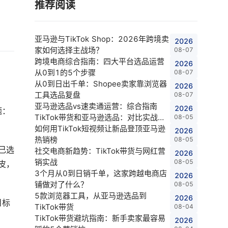
推荐阅读
亚马逊与TikTok Shop：2026年跨境卖
2026
家如何选择主战场？
08-07
跨境电商综合指南：四大平台选品运营
2026
从0到1的5个步骤
08-07
从0到日出千单：Shopee卖家靠浏览器
2026
工具选品复盘
08-07
亚马逊选品vs速卖通运营：综合指南
2026
题：
TikTok带货和亚马逊选品：对比实战指
08-05
南 Shopee店铺与亚马逊选品：卖家对
如何用TikTok短视频让新品登顶亚马逊
2026
比指
热销榜
08-05
己选
社交电商新趋势：TikTok带货与网红营
2026
销实战
08-05
皮，
3个月从0到日销千单，这家跨越电商店
2026
铺做对了什么？
08-05
5款浏览器工具，从亚马逊选品到
2026
目标
TikTok带货
08-04
TikTok带货避坑指南：新手卖家最容易
2026