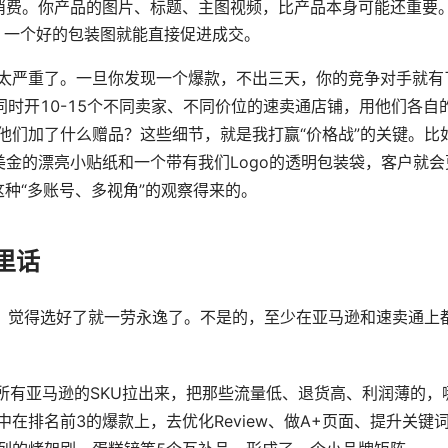
消费。你产品的图片、标题、主图视频，比产品本身可能还重要
，一个好的包装图就能直接促进成交。
太严重了。一旦你发现一个爆款，不出三天，你的竞争对手就有
同时开10-15个不同卖家、不同价位的速卖通店铺，用他们各自
他们加了什么赠品？这些细节，就是我打赢“价格战”的关键。比
3美金的漂亮小贴纸和一个带有我们Logo的透明包装袋，客户就会
这种“多账号、多视角”的观察得来的。
里话
为，觉得选好了就一劳永逸了。不是的，至少在亚马逊和速卖通上
所有亚马逊的SKU拉出来，把那些流量低、退货高、利润薄的，
在排名前3的爆款上，去优化Review、做A+页面、提升关键