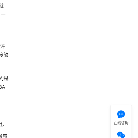
就
了一
差评
接触
的是
BA
在线咨询
过。
最高