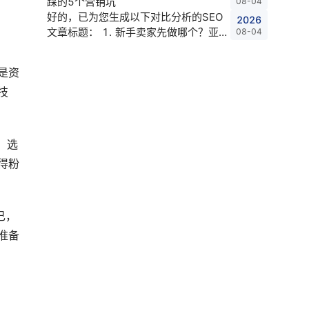
踩的5个营销坑
08-04
好的，已为您生成以下对比分析的SEO
2026
文章标题： 1. 新手卖家先做哪个？亚马
08-04
逊还是速卖通？ 2. 亚马逊 vs Tik
是资
技
，选
得粉
己，
准备