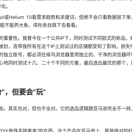
异化。
cout或Helium 10看需求趋势和关键词，但绝不会只看数据就下
里能不能养大鱼，得你亲自跳下去看看。
的重要性。我曾今在一个公共IP下，同时测试不同款式的新品，
被封，连带我所有在这个IP上测试过的店铺都受到了影响，损失
的独立账号，都必须在候鸟浏览器里用独立的、干净的浏览器环
心地同时测试十几、二十个不同的方案，最后选出最优的那个，
”，但要会“玩”
去。其实也对，但也不全对。它的选品逻辑跟亚马逊完全不一样
DIY串珠手链套盒”的东西。这个产品在亚马逊上，那是绝对的