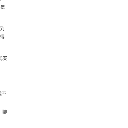
不是
新到
压得
式买
我不
）聊