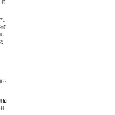
。特
了。
的桌
如，
更
都不
哪怕
词排