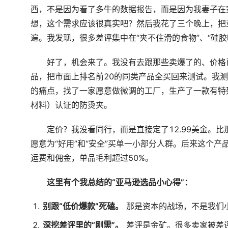
西，不是因为看了多牛的数据报告，而是因为我妻子在
想，这个需求应该很真实吧？然后我花了三个晚上，把亚
遍。我发现，很多差评集中在“夹不住滑的食物”、“硅胶
好了，机会来了。我没有去跟那些卖爆了的、价格已
品，把市面上排名前20的同类产品全买回来测试。我
的痛点，找了一家愿意做微调的工厂，生产了一款有特
材料）认证的防烫夹。
定价？我没看同行，而是直接定了12.99美金。
愿意为“好用”和“安全”买单一小部分人群。后来这个产品，
运费和佣金，单品毛利超过50%。
这里有个我总结的“亚马逊选品小心得”：
别跟“低价爆款”死磕。
那是资本的战场，不是我们
深挖差评里的“刚需”。
差评是金矿。很多卖家被差