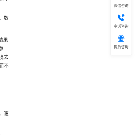
微信咨询
单。数
电话咨询
结果
售后咨询
惨
境去
而不
。速
红