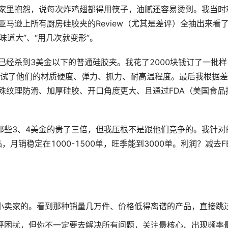
家里抱怨，说每次炸鸡翅都得用筷子，油腻还容易烫到。我当时
马逊上所有厨房硅胶夹的Review（尤其是差评）全抽出来看
味道大”、“用几次就变形”。
经杀到3美金以下的普通硅胶夹。我花了2000块钱订了一批样
测试了他们的材质硬度、弹力、抓力、耐高温程度。最后我根据
殊纹理防滑、加厚硅胶、开口角度更大、且通过FDA（美国食品
比那些3、4美金的贵了三倍，但我压根不是跟他们竞争的。我针对
月销稳定在1000-1500单，旺季能到3000单。利润？减去F
小卖家的。看到那种销量几万件、价格低得离谱的产品，直接跳
评困扰，但你不一定要去解决所有问题，关注最核心、出现频率