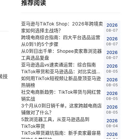
推荐阅读
亚马逊与TikTok Shop：2026年跨境卖
2026
家如何选择主战场？
08-07
跨境电商综合指南：四大平台选品运营
2026
从0到1的5个步骤
08-07
从0到日出千单：Shopee卖家靠浏览器
2026
工具选品复盘
08-07
亚马逊选品vs速卖通运营：综合指南
2026
TikTok带货和亚马逊选品：对比实战指
08-05
装技
南 Shopee店铺与亚马逊选品：卖家对
如何用TikTok短视频让新品登顶亚马逊
2026
比指
热销榜
08-05
社交电商新趋势：TikTok带货与网红营
2026
销实战
08-05
3个月从0到日销千单，这家跨越电商店
2026
铺做对了什么？
08-05
5款浏览器工具，从亚马逊选品到
2026
TikTok带货
08-04
TikTok带货避坑指南：新手卖家最容易
2026