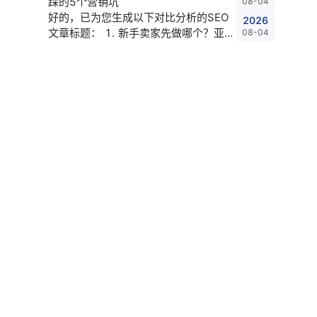
踩的5个营销坑
08-04
好的，已为您生成以下对比分析的SEO
2026
文章标题： 1. 新手卖家先做哪个？亚马
08-04
逊还是速卖通？ 2. 亚马逊 vs Tik